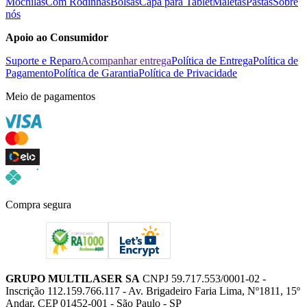
Mochilas
Com Rodinhas
Bolsas
Capa para Tablet
Maletas
Pastas
Sobre
nós
Apoio ao Consumidor
Suporte e Reparo
Acompanhar entrega
Política de Entrega
Política de
Pagamento
Política de Garantia
Política de Privacidade
Meio de pagamentos
Compra segura
GRUPO MULTILASER SA
CNPJ 59.717.553/0001-02 -
Inscrição 112.159.766.117 - Av. Brigadeiro Faria Lima, Nº1811, 15º
Andar, CEP 01452-001 - São Paulo - SP